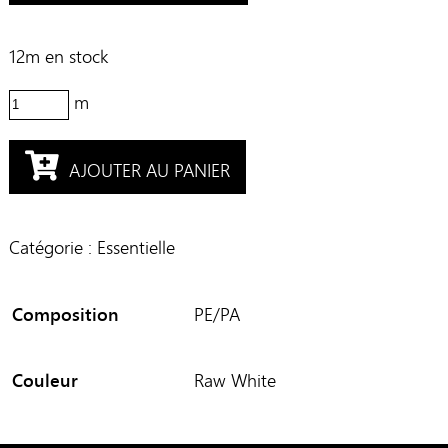
12m en stock
quantité
de
Dentelle
AJOUTER AU PANIER
brodée
"Fleur
3D"
Catégorie :
Essentielle
Composition
PE/PA
Couleur
Raw White